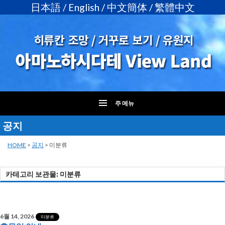
日本語
/
English
/
中文簡体
/
繁體中文
주 메뉴
공지
컨
텐
츠
HOME
>
공지
>
미분류
로
건
카테고리 보관물: 미분류
너
뛰
기
6월 14, 2026
미분류