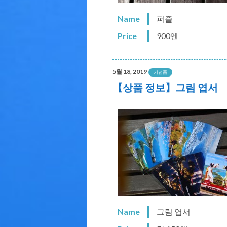
Name
퍼즐
Price
900엔
5월 18, 2019
기념품
【상품 정보】그림 엽서
Name
그림 엽서