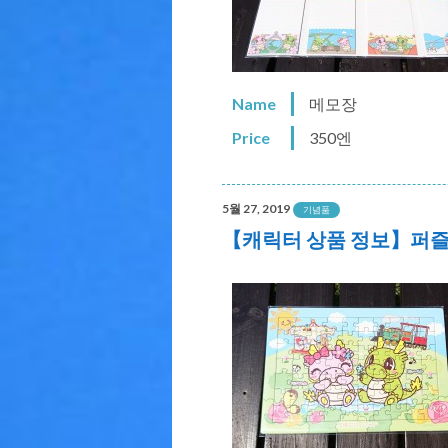
Name
메모장
Price
350엔
5월 27, 2019
기념품
【캐릭터 상품 정보】퍼