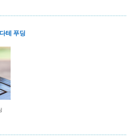
다테 푸딩
딩