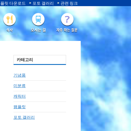
플릿 다운로드
포토 갤러리
관련 링크
카테고리
기념품
미분류
캐릭터
팸플릿
포토 갤러리