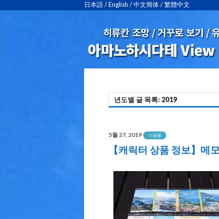
日本語
/
English
/
中文簡体
/
繁體中文
년도별 글 목록: 2019
5월 27, 2019
기념품
【캐릭터 상품 정보】메