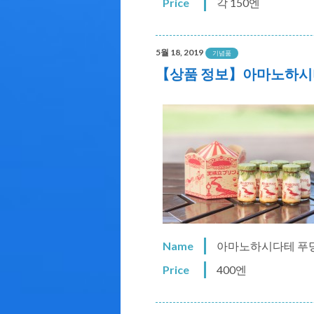
Price
각 150엔
5월 18, 2019
기념품
【상품 정보】아마노하시
Name
아마노하시다테 푸
Price
400엔