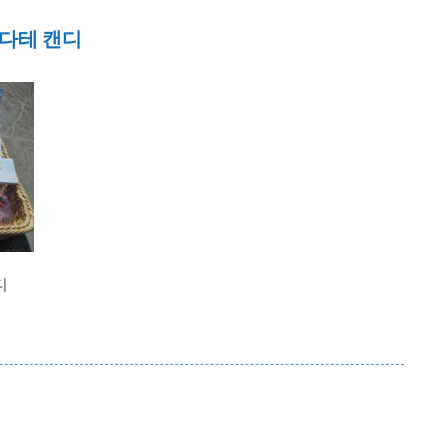
다테 캔디
디